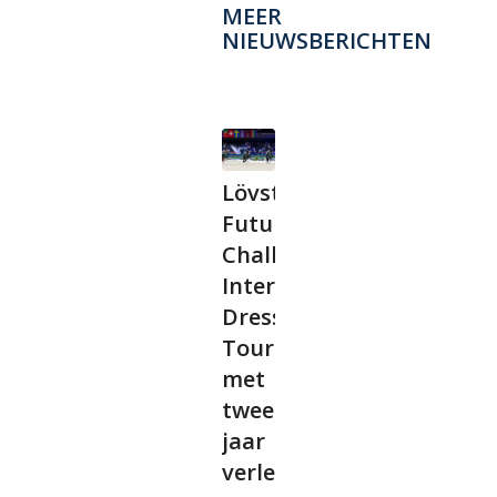
MEER
NIEUWSBERICHTEN
Lövsta
Future
Challenge
International
Dressage
Tour
met
twee
jaar
verlengd