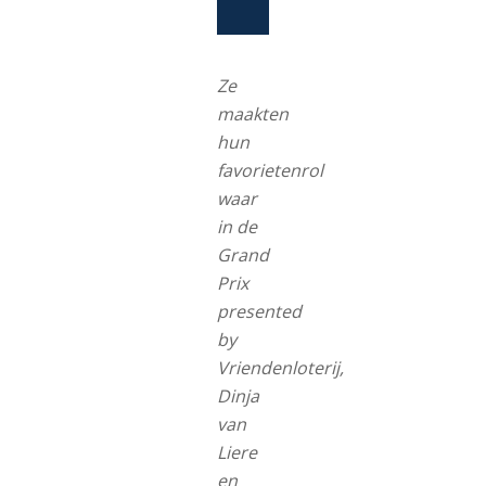
Ze
maakten
hun
favorietenrol
waar
in de
Grand
Prix
presented
by
Vriendenloterij,
Dinja
van
Liere
en