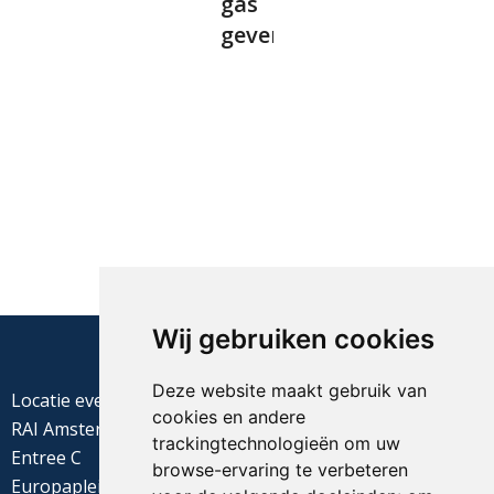
gas
geven”
Wij gebruiken cookies
Deze website maakt gebruik van
Locatie evenement
cookies en andere
RAI Amsterdam
trackingtechnologieën om uw
Entree C
browse-ervaring te verbeteren
Europaplein 22