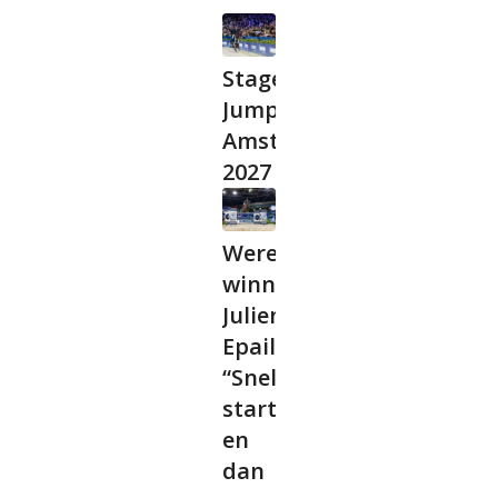
Stagelopen bij
Jumping
Amsterdam
2027
Wereldbeker
winnaar
Julien
Epaillard:
“Snel
starten
en
dan