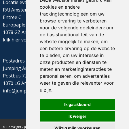
Deze website maakt gebruik van
Locatie evenement
cookies en andere
RAI Amsterdam
trackingtechnologieën om uw
Entree C
browse-ervaring te verbeteren
Europaplein 22
voor de volgende doeleinden:
om
1078 GZ Amsterdam
de basisfunctionaliteit van de
klik
hier
voor de routebeschrijving
website mogelijk te maken
,
om
een betere ervaring op de website
te bieden
,
om uw interesse in
Postadres
onze producten en diensten te
Jumping Amsterdam
meten en marketinginteracties te
Postbus 77655
personaliseren
,
om advertenties
weer te geven die relevanter voor
1070 LG Amsterdam
u zijn
.
info@jumpingamsterdam.nl
Ik ga akkoord
Ik weiger
© Copyright - Jumping Amsterdam - website realisatie CyberNed
Wijzig mijn voorkeuren