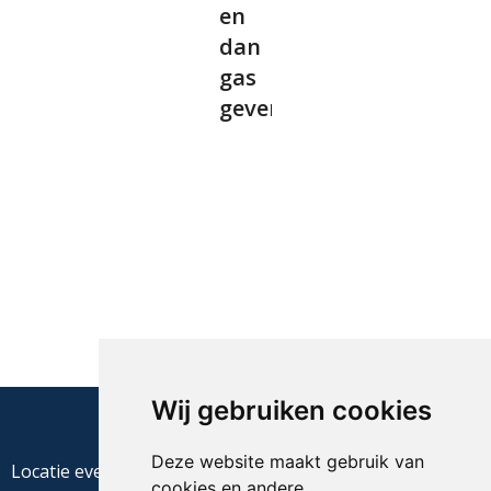
en
dan
gas
geven”
Wij gebruiken cookies
Deze website maakt gebruik van
Locatie evenement
cookies en andere