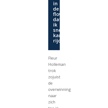
in
de
flow
dat
ik
snel
kan
rijden’
Fleur
Holleman
trok
zojuist
de
overwinning
naar
zich