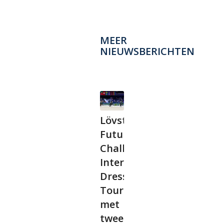
MEER
NIEUWSBERICHTEN
Lövsta
Future
Challenge
International
Dressage
Tour
met
twee