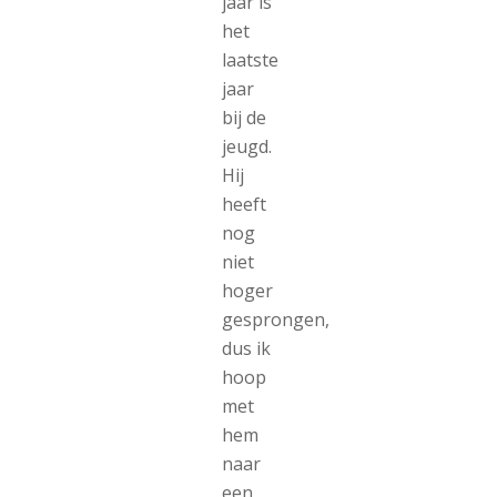
jaar is
het
laatste
jaar
bij de
jeugd.
Hij
heeft
nog
niet
hoger
gesprongen,
dus ik
hoop
met
hem
naar
een