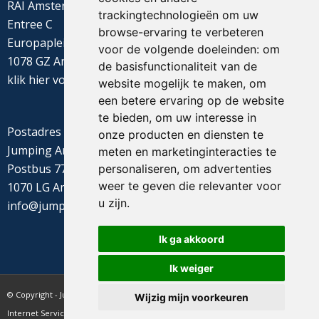
RAI Amsterdam
trackingtechnologieën om uw
Entree C
browse-ervaring te verbeteren
Europaplein 22
voor de volgende doeleinden:
om
1078 GZ Amsterdam
de basisfunctionaliteit van de
klik
hier
voor de routebeschrijving
website mogelijk te maken
,
om
een betere ervaring op de website
te bieden
,
om uw interesse in
Postadres
onze producten en diensten te
Jumping Amsterdam
meten en marketinginteracties te
Postbus 77655
personaliseren
,
om advertenties
weer te geven die relevanter voor
1070 LG Amsterdam
u zijn
.
info@jumpingamsterdam.nl
Ik ga akkoord
Ik weiger
© Copyright - Jumping Amsterdam - website realisatie CyberNed
Wijzig mijn voorkeuren
Internet Services