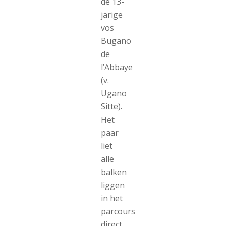
de 13-
jarige
vos
Bugano
de
l’Abbaye
(v.
Ugano
Sitte).
Het
paar
liet
alle
balken
liggen
in het
parcours
direct