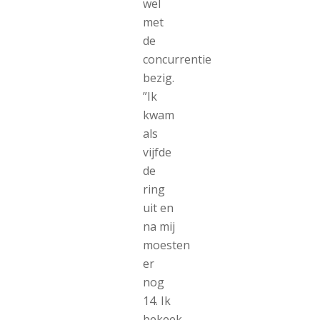
wel
met
de
concurrentie
bezig.
”Ik
kwam
als
vijfde
de
ring
uit en
na mij
moesten
er
nog
14. Ik
bekeek