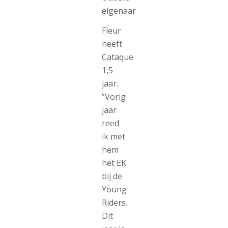
eigenaar
Fleur
heeft
Cataque
1,5
jaar.
”Vorig
jaar
reed
ik met
hem
het EK
bij de
Young
Riders.
Dit