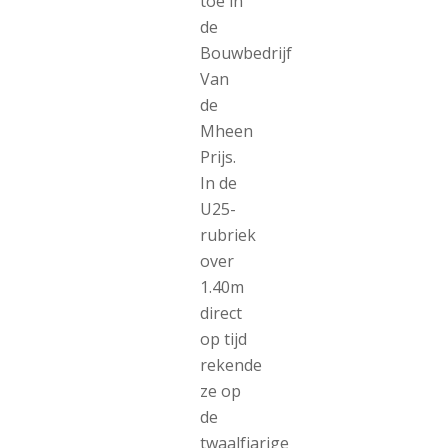
toe in
de
Bouwbedrijf
Van
de
Mheen
Prijs.
In de
U25-
rubriek
over
1.40m
direct
op tijd
rekende
ze op
de
twaalfjarige