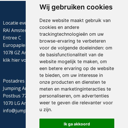
Wij gebruiken cookies
Deze website maakt gebruik van
Locatie evenement
cookies en andere
RAI Amsterdam
trackingtechnologieën om uw
Entree C
browse-ervaring te verbeteren
Europaplein 22
voor de volgende doeleinden:
om
1078 GZ Amsterdam
de basisfunctionaliteit van de
klik
hier
voor de routebeschrijving
website mogelijk te maken
,
om
een betere ervaring op de website
te bieden
,
om uw interesse in
Postadres
onze producten en diensten te
Jumping Amsterdam
meten en marketinginteracties te
Postbus 77655
personaliseren
,
om advertenties
weer te geven die relevanter voor
1070 LG Amsterdam
u zijn
.
info@jumpingamsterdam.nl
Ik ga akkoord