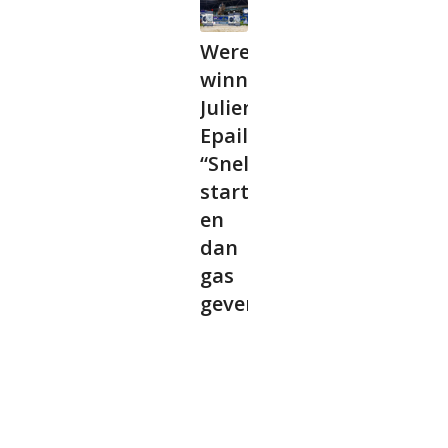
Wereldbeker
winnaar
Julien
Epaillard:
“Snel
starten
en
dan
gas
geven”