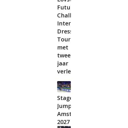
Future
Challenge
International
Dressage
Tour
met
twee
jaar
verlengd
Stagelopen bij
Jumping
Amsterdam
2027