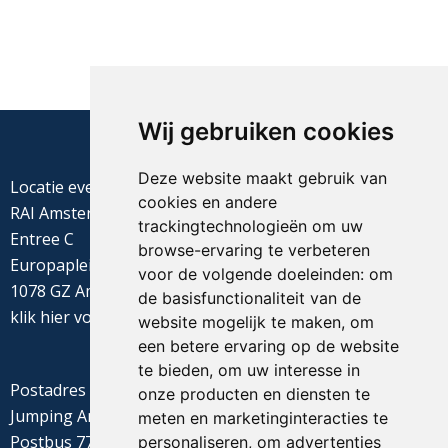
Wij gebruiken cookies
Deze website maakt gebruik van
Locatie evenement
cookies en andere
RAI Amsterdam
trackingtechnologieën om uw
Entree C
browse-ervaring te verbeteren
Europaplein 22
voor de volgende doeleinden:
om
1078 GZ Amsterdam
de basisfunctionaliteit van de
klik
hier
voor de routebeschrijving
website mogelijk te maken
,
om
een betere ervaring op de website
te bieden
,
om uw interesse in
Postadres
onze producten en diensten te
Jumping Amsterdam
meten en marketinginteracties te
Postbus 77655
personaliseren
,
om advertenties