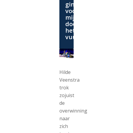
ging
voor
mij
door
het
vuur’
Hilde
Veenstra
trok
zojuist
de
overwinning
naar
zich