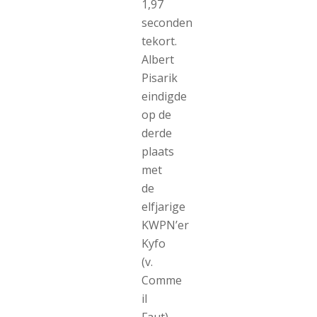
1,97
seconden
tekort.
Albert
Pisarik
eindigde
op de
derde
plaats
met
de
elfjarige
KWPN’er
Kyfo
(v.
Comme
il