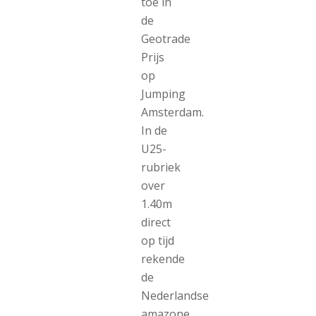
toe in
de
Geotrade
Prijs
op
Jumping
Amsterdam.
In de
U25-
rubriek
over
1.40m
direct
op tijd
rekende
de
Nederlandse
amazone