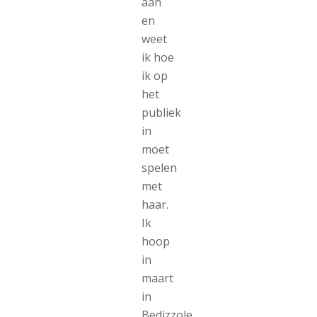
aan
en
weet
ik hoe
ik op
het
publiek
in
moet
spelen
met
haar.
Ik
hoop
in
maart
in
Bedizzole