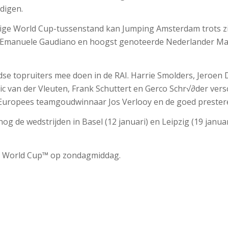
digen.
huidige World Cup-tussenstand kan Jumping Amsterdam trots z
 Emanuele Gaudiano en hoogst genoteerde Nederlander Maik
landse topruiters mee doen in de RAI. Harrie Smolders, Jero
ric van der Vleuten, Frank Schuttert en Gerco Schr√∂der vers
Europees teamgoudwinnaar Jos Verlooy en de goed prestere
de wedstrijden in Basel (12 januari) en Leipzig (19 januar
ng World Cup™ op zondagmiddag.