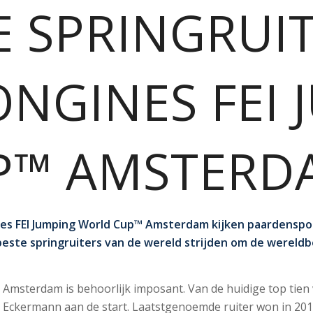
E SPRINGRUI
ONGINES FEI
P™ AMSTERD
nes FEI Jumping World Cup™ Amsterdam kijken paardenspor
erbeste springruiters van de wereld strijden om de wereld
I Amsterdam is behoorlijk imposant. Van de huidige top tie
n Eckermann aan de start. Laatstgenoemde ruiter won in 20