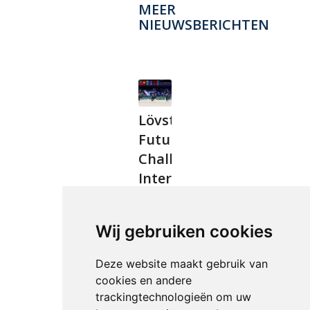
MEER
NIEUWSBERICHTEN
Lövsta
Future
Challenge
International
Dressage
Tour
Wij gebruiken cookies
met
twee
Deze website maakt gebruik van
jaar
cookies en andere
verlengd
trackingtechnologieën om uw