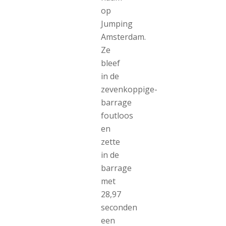
op
Jumping
Amsterdam.
Ze
bleef
in de
zevenkoppige-
barrage
foutloos
en
zette
in de
barrage
met
28,97
seconden
een