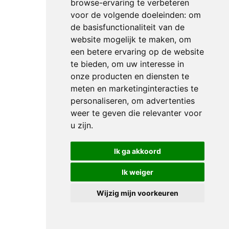
browse-ervaring te verbeteren
voor de volgende doeleinden:
om
de basisfunctionaliteit van de
Stagelopen bij
website mogelijk te maken
,
om
Jumping
een betere ervaring op de website
Amsterdam
te bieden
,
om uw interesse in
onze producten en diensten te
2027
meten en marketinginteracties te
personaliseren
,
om advertenties
weer te geven die relevanter voor
Wereldbeker
u zijn
.
winnaar
Julien
Ik ga akkoord
Epaillard:
“Snel
Ik weiger
starten
Wijzig mijn voorkeuren
en
dan