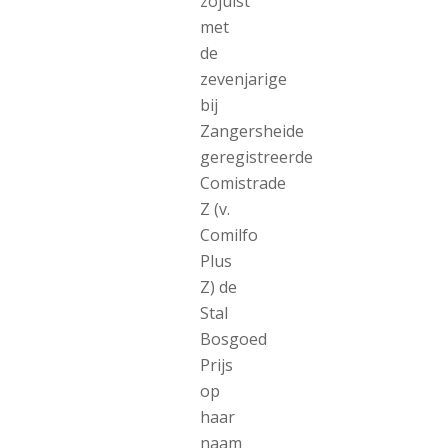
zojuist
met
de
zevenjarige
bij
Zangersheide
geregistreerde
Comistrade
Z (v.
Comilfo
Plus
Z) de
Stal
Bosgoed
Prijs
op
haar
naam