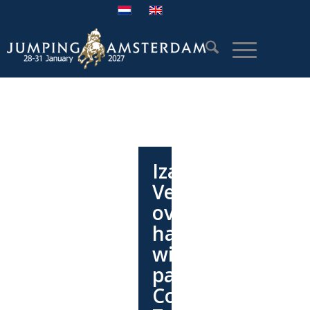
Iza
Venhoven
over
haar
winnende
paard
Comistrade