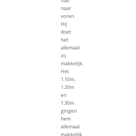
had
naar
voren.
Hij
doet
het
allemaal
zo
makkelijk.
Het
1.10m,
1.20m
en
1.30m
gingen
hem
allemaal
makkelijk