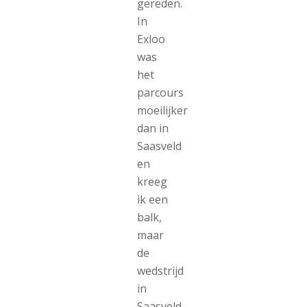
gereden.
In
Exloo
was
het
parcours
moeilijker
dan in
Saasveld
en
kreeg
ik een
balk,
maar
de
wedstrijd
in
Saasveld