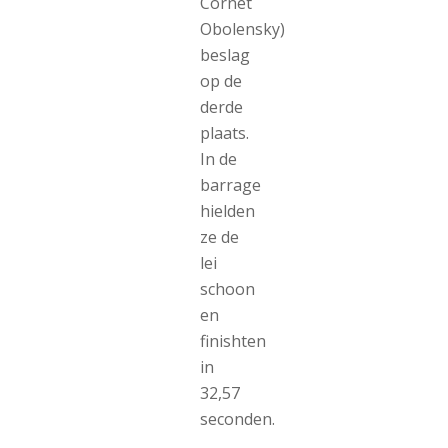
Cornet
Obolensky)
beslag
op de
derde
plaats.
In de
barrage
hielden
ze de
lei
schoon
en
finishten
in
32,57
seconden.