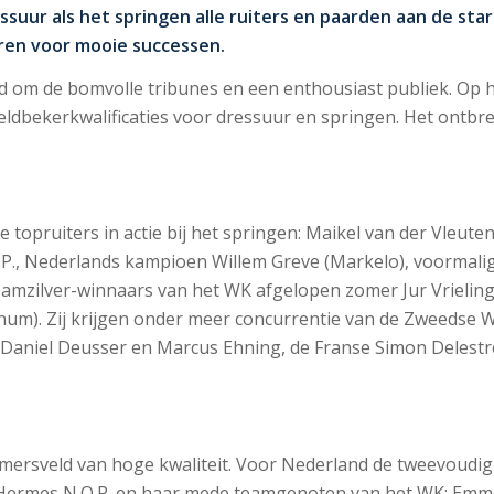
suur als het springen alle ruiters en paarden aan de sta
en voor mooie successen.
 om de bomvolle tribunes en een enthousiast publiek. Op 
dbekerkwalificaties voor dressuur en springen. Het ontbre
opruiters in actie bij het springen: Maikel van der Vleute
O.P., Nederlands kampioen Willem Greve (Markelo), voormal
amzilver-winnaars van het WK afgelopen zomer Jur Vrielin
num). Zij krijgen onder meer concurrentie van de Zweedse
Daniel Deusser en Marcus Ehning, de Franse Simon Delestre
nemersveld van hoge kwaliteit. Voor Nederland de tweevoud
 Hermes N.O.P. en haar mede teamgenoten van het WK: Emme