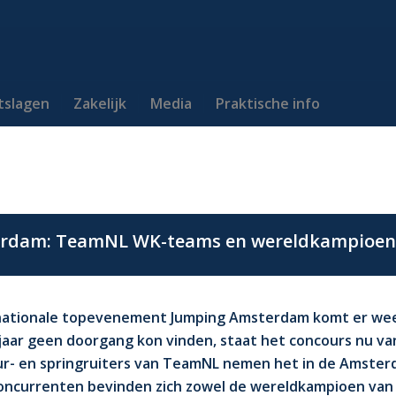
itslagen
Zakelijk
Media
Praktische info
rdam: TeamNL WK-teams en wereldkampioene
nationale topevenement Jumping Amsterdam komt er wee
ar geen doorgang kon vinden, staat het concours nu van
ur- en springruiters van TeamNL nemen het in de Amster
concurrenten bevinden zich zowel de wereldkampioen van 