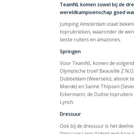
TeamNL komen zowel bij de dres
wereldkampioenschap goed war
Jumping Amsterdam staat bekend
toprubrieken, waaronder de werel
beste ruiters en amazones.
Springen
Voor TeamNL komen de volgende t
Olympische troef Beauville Z N.
Dubbeldam (Weerselo), alsook te
Mierde) en Sanne Thijssen (Seve
Eckermann, de Duitse topruiters 
Lynch.
Dressuur
Ook bij de dressuur is het deel
Dinja van Liere (Uden) met haar