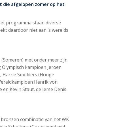
rt die afgelopen zomer op het
het programma staan diverse
ekt daardoor niet aan ’s werelds
n (Someren) met onder meer zijn
ig Olympisch kampioen Jeroen
g, Harrie Smolders (Hooge
 Wereldkampioen Henrik von
 en Kevin Staut, de Ierse Denis
ig bronzen combinatie van het WK
lie Scholtens (Gorinchem) met