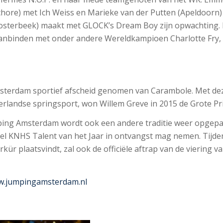
chore) met Ich Weiss en Marieke van der Putten (Apeldoorn
osterbeek) maakt met GLOCK’s Dream Boy zijn opwachting
d aanbinden met onder andere Wereldkampioen Charlotte Fry,
sterdam sportief afscheid genomen van Carambole. Met dez
erlandse springsport, won Willem Greve in 2015 de Grote Pr
ing Amsterdam wordt ook een andere traditie weer opgepa
tel KNHS Talent van het Jaar in ontvangst mag nemen. Tijd
ür plaatsvindt, zal ook de officiële aftrap van de viering v
.jumpingamsterdam.nl