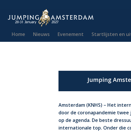
Home
Nieuws
Evenement
Startlijsten en u
Jumping Amste
Amsterdam (KNHS) – Het inter
door de coronapandemie twee ja
op de agenda. De beste dressu
internationale top. Onder die 