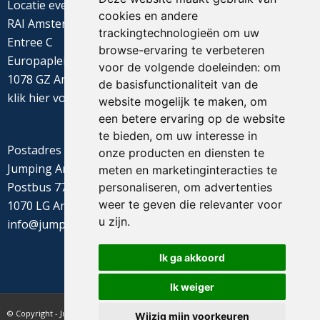
Locatie evenement
cookies en andere
RAI Amsterdam
trackingtechnologieën om uw
Entree C
browse-ervaring te verbeteren
Europaplein 22
voor de volgende doeleinden:
om
1078 GZ Amsterdam
de basisfunctionaliteit van de
klik
hier
voor de routebeschrijving
website mogelijk te maken
,
om
een betere ervaring op de website
te bieden
,
om uw interesse in
Postadres
onze producten en diensten te
Jumping Amsterdam
meten en marketinginteracties te
Postbus 77655
personaliseren
,
om advertenties
weer te geven die relevanter voor
1070 LG Amsterdam
u zijn
.
info@jumpingamsterdam.nl
Ik ga akkoord
Ik weiger
© Copyright - Jumping Amsterdam - website realisatie CyberNed
Wijzig mijn voorkeuren