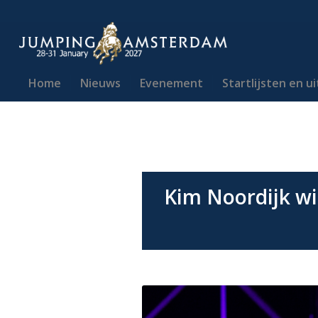
Home
Nieuws
Evenement
Startlijsten en u
Kim Noordijk win