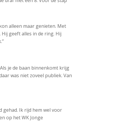
e draf met een 8. Voor de stap
k kon alleen maar genieten. Met
j geeft alles in de ring. Hij
’’
. Als je de baan binnenkomt krijg
 daar was niet zoveel publiek. Van
d gehad. Ik rijd hem wel voor
sen op het WK Jonge