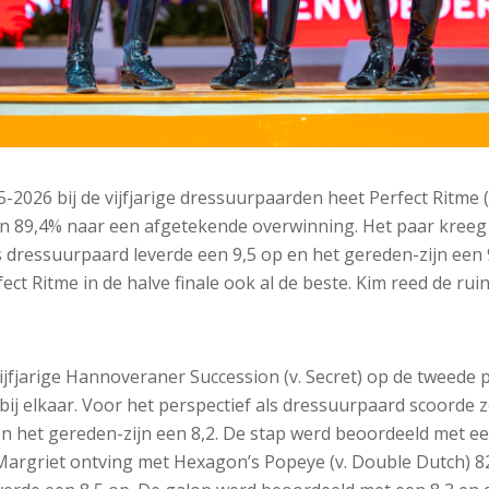
-2026 bij de vijfjarige dressuurpaarden heet Perfect Ritme (
n 89,4% naar een afgetekende overwinning. Het paar kreeg h
als dressuurpaard leverde een 9,5 op en het gereden-zijn een
ct Ritme in de halve finale ook al de beste. Kim reed de rui
vijfjarige Hannoveraner Succession (v. Secret) op de tweede 
t bij elkaar. Voor het perspectief als dressuurpaard scoorde 
en het gereden-zijn een 8,2. De stap werd beoordeeld met e
 Margriet ontving met Hexagon’s Popeye (v. Double Dutch) 82