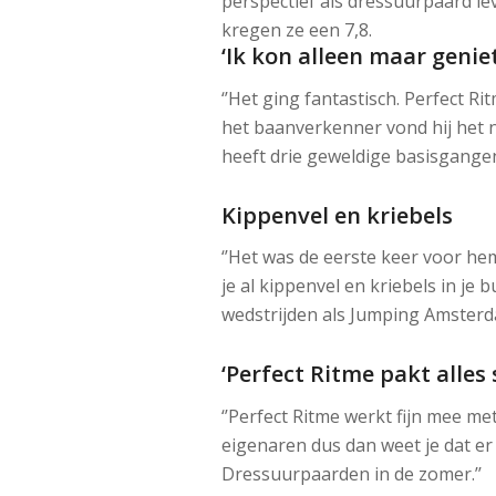
perspectief als dressuurpaard le
kregen ze een 7,8.
‘Ik kon alleen maar genie
‘’Het ging fantastisch. Perfect R
het baanverkenner vond hij het nog
heeft drie geweldige basisgangen 
Kippenvel en kriebels
‘’Het was de eerste keer voor hem 
je al kippenvel en kriebels in je
wedstrijden als Jumping Amsterda
‘Perfect Ritme pakt alles 
‘’Perfect Ritme werkt fijn mee me
eigenaren dus dan weet je dat e
Dressuurpaarden in de zomer.’’