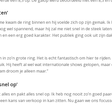
verde een 8,5 op. De galop werd beoordeeld met een 8,3 en d
ten’
itme kwam de ring binnen en hij voelde zich op zijn gemak. I
 wel spannend, maar hij zal me niet snel in de steek laten. Hi
en een erg goed karakter. Het publiek ging ook uit zijn dak.
in zo’n grote ring. Het is echt fantastisch om hier te rijden
 buik. Hij heeft al wel wat internationale shows gelopen, maar
m droom je alleen maar.’’
snel op’
t alles en pakt alles snel op. Ik heb nog nooit zo’n goed paar
r een kans van verkoop in kan zitten. Nu gaan we ons focus