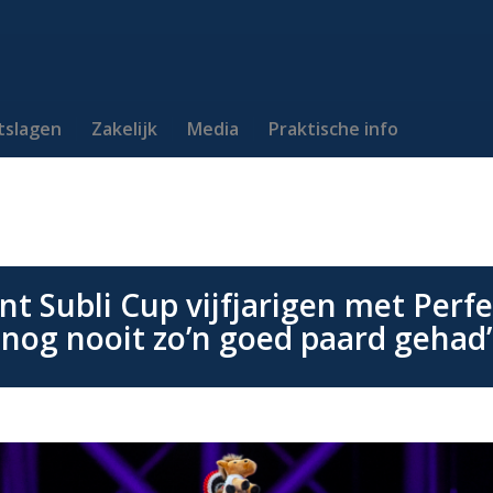
itslagen
Zakelijk
Media
Praktische info
t Subli Cup vijfjarigen met Perfe
nog nooit zo’n goed paard gehad’