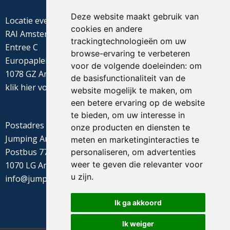
Deze website maakt gebruik van
Locatie evenement
cookies en andere
RAI Amsterdam
trackingtechnologieën om uw
Entree C
browse-ervaring te verbeteren
Europaplein 22
voor de volgende doeleinden:
om
1078 GZ Amsterdam
de basisfunctionaliteit van de
klik
hier
voor de routebeschrijving
website mogelijk te maken
,
om
een betere ervaring op de website
te bieden
,
om uw interesse in
Postadres
onze producten en diensten te
Jumping Amsterdam
meten en marketinginteracties te
Postbus 77655
personaliseren
,
om advertenties
weer te geven die relevanter voor
1070 LG Amsterdam
u zijn
.
info@jumpingamsterdam.nl
Ik ga akkoord
Ik weiger