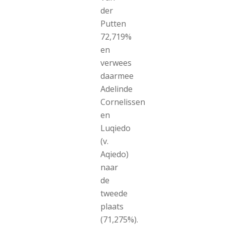
der
Putten
72,719%
en
verwees
daarmee
Adelinde
Cornelissen
en
Luqiedo
(v.
Aqiedo)
naar
de
tweede
plaats
(71,275%).