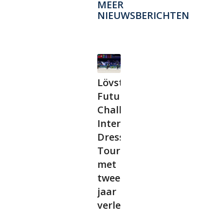
MEER
NIEUWSBERICHTEN
Lövsta
Future
Challenge
International
Dressage
Tour
met
twee
jaar
verlengd