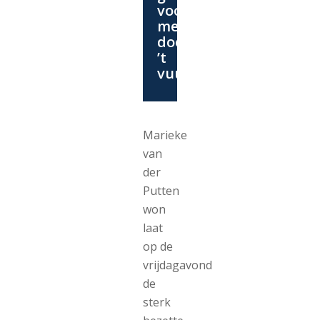
voor
me
door
’t
vuur”
Marieke
van
der
Putten
won
laat
op de
vrijdagavond
de
sterk