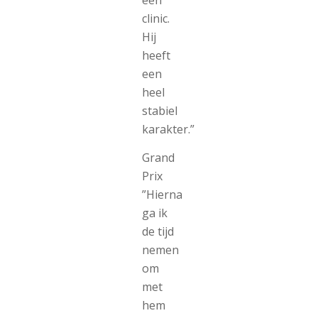
een
clinic.
Hij
heeft
een
heel
stabiel
karakter.”
Grand
Prix
”Hierna
ga ik
de tijd
nemen
om
met
hem