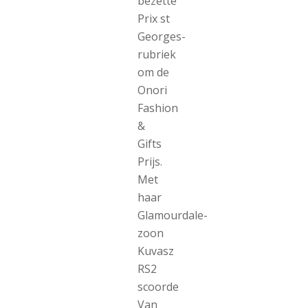
bezette
Prix st
Georges-
rubriek
om de
Onori
Fashion
&
Gifts
Prijs.
Met
haar
Glamourdale-
zoon
Kuvasz
RS2
scoorde
Van