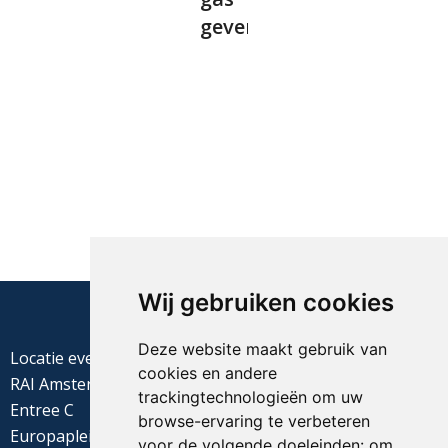
geven”
Wij gebruiken cookies
Deze website maakt gebruik van
Locatie evenement
cookies en andere
RAI Amsterdam
trackingtechnologieën om uw
Entree C
browse-ervaring te verbeteren
Europaplein 22
voor de volgende doeleinden:
om