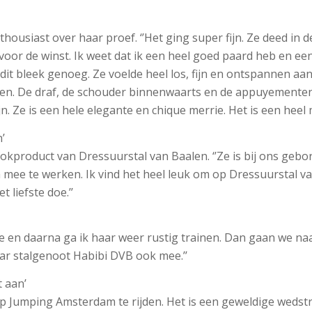
thousiast over haar proef. ‘’Het ging super fijn. Ze deed in 
g voor de winst. Ik weet dat ik een heel goed paard heb en 
it bleek genoeg. Ze voelde heel los, fijn en ontspannen aan
ten. De draf, de schouder binnenwaarts en de appuyementen
. Ze is een hele elegante en chique merrie. Het is een heel m
’
kproduct van Dressuurstal van Baalen. ‘’Ze is bij ons gebore
 mee te werken. Ik vind het heel leuk om op Dressuurstal v
t liefste doe.’’
tie en daarna ga ik haar weer rustig trainen. Dan gaan we naa
ar stalgenoot Habibi DVB ook mee.’’
 aan’
 op Jumping Amsterdam te rijden. Het is een geweldige wedstri