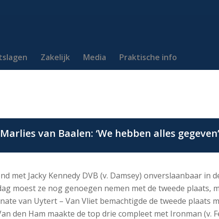
itslagen
Zakelijk
Media
Praktische info
Marlies van Baalen: ‘We hebben alles gegeven
nd met Jacky Kennedy DVB (v. Damsey) onverslaanbaar in de
rdag moest ze nog genoegen nemen met de tweede plaats, m
nate van Uytert – Van Vliet bemachtigde de tweede plaats m
Van den Ham maakte de top drie compleet met Ironman (v. F