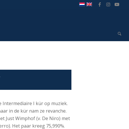
’
 Intermediaire I kür op muziek.
aar in de kür nam ze revanche.
et Just Wimphof (v. De Niro) met
erro). Het paar kreeg 75,990%.