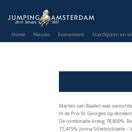
Home
Nieuws
Evenement
Startlijsten en u
Marlies van Baalen was vanochte
In de Prix St. Georges op donde
De combinatie kreeg 78,800%. Re
77,415%. Jonna Schelststraete – 