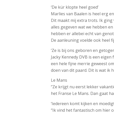
‘De kür klopte heel goed’
Marlies van Baalen is heel erg en
Dit maakt mij extra trots. Ik gin
alles gegeven wat we hebben en d
hebben er allebei echt van geno
De aanleuning voelde ook heel fijn
‘Ze is bij ons geboren en getogen
Jacky Kennedy DVB is een eigen fo
een hele fijne merrie geweest om
doen van dit paard. Dit is wat ik he
Le Mans
‘’Ze krijgt nu eerst lekker vakan
het Franse Le Mans. Dan gaat ha
‘Iedereen komt kijken en moedigt
‘’Ik vind het fantastisch om hier