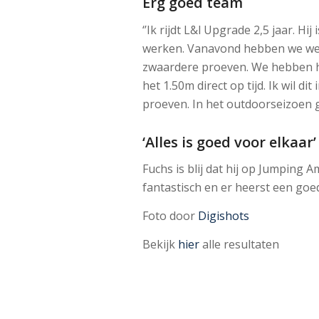
Erg goed team
‘’Ik rijdt L&l Upgrade 2,5 jaar. H
werken. Vanavond hebben we wel l
zwaardere proeven. We hebben hie
het 1.50m direct op tijd. Ik wil 
proeven. In het outdoorseizoen g
‘Alles is goed voor elkaar’
Fuchs is blij dat hij op Jumping A
fantastisch en er heerst een goede
Foto door
Digishots
Bekijk
hier
alle resultaten