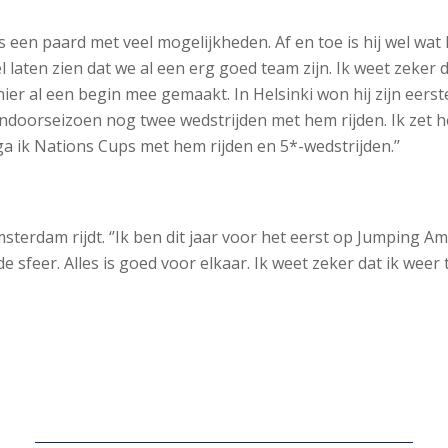
ij is een paard met veel mogelijkheden. Af en toe is hij wel w
aten zien dat we al een erg goed team zijn. Ik weet zeker d
r al een begin mee gemaakt. In Helsinki won hij zijn eerste
dit indoorseizoen nog twee wedstrijden met hem rijden. Ik ze
a ik Nations Cups met hem rijden en 5*-wedstrijden.’’
msterdam rijdt. ‘’Ik ben dit jaar voor het eerst op Jumping A
 sfeer. Alles is goed voor elkaar. Ik weet zeker dat ik weer 