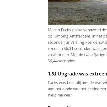
Martin Fuchs pakte vanavond de o
op Jumping Amsterdam. In het par
seconde. Jur Vrieling kon de Zwi
ronde in 56,31 seconden was geno
vasthouden. Met de twaalfjarige
56,44 seconden.
‘L&l Upgrade was extreem
Fuchs was heel blij met de overw
aan het einde van het deelnemers
hielp me wel.’’