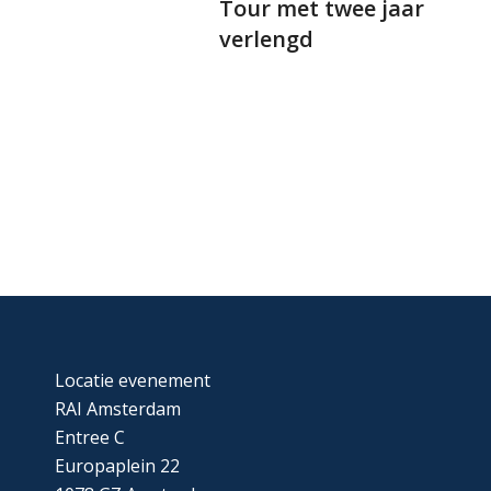
Tour met twee jaar
verlengd
Locatie evenement
RAI Amsterdam
Entree C
Europaplein 22