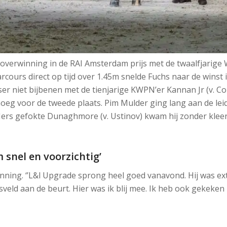
verwinning in de RAI Amsterdam prijs met de twaalfjarige W
cours direct op tijd over 1.45m snelde Fuchs naar de winst i
tser niet bijbenen met de tienjarige KWPN’er Kannan Jr (v. C
eg voor de tweede plaats. Pim Mulder ging lang aan de leid
 Iers gefokte Dunaghmore (v. Ustinov) kwam hij zonder klee
 snel en voorzichtig’
inning. ‘’L&l Upgrade sprong heel goed vanavond. Hij was ext
veld aan de beurt. Hier was ik blij mee. Ik heb ook gekeken