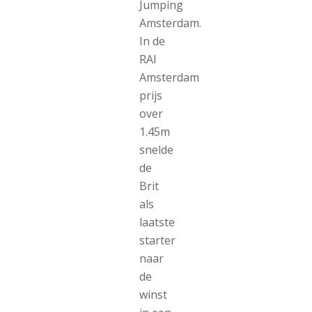
Jumping
Amsterdam.
In de
RAI
Amsterdam
prijs
over
1.45m
snelde
de
Brit
als
laatste
starter
naar
de
winst