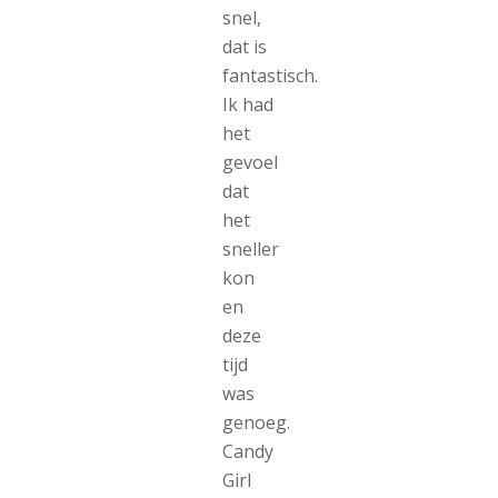
snel,
dat is
fantastisch.
Ik had
het
gevoel
dat
het
sneller
kon
en
deze
tijd
was
genoeg.
Candy
Girl