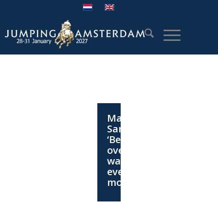
Matthew
Sampson:
‘Beide
overwinningen
waren
even
mooi’