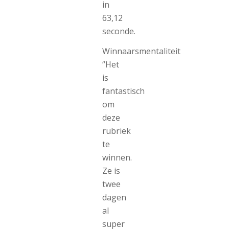
in
63,12
seconde.
Winnaarsmentaliteit
‘’Het
is
fantastisch
om
deze
rubriek
te
winnen.
Ze is
twee
dagen
al
super