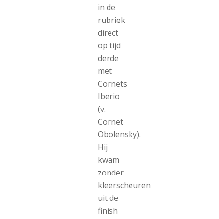
in de
rubriek
direct
op tijd
derde
met
Cornets
Iberio
(v.
Cornet
Obolensky).
Hij
kwam
zonder
kleerscheuren
uit de
finish