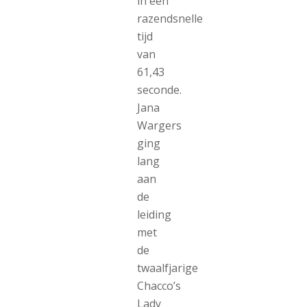
in een
razendsnelle
tijd
van
61,43
seconde.
Jana
Wargers
ging
lang
aan
de
leiding
met
de
twaalfjarige
Chacco’s
Lady