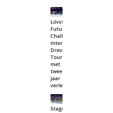
Lövsta
Future
Challenge
International
Dressage
Tour
met
twee
jaar
verlengd
Stagelopen bij