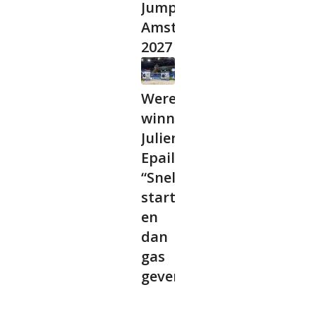
Jumping
Amsterdam
2027
Wereldbeker
winnaar
Julien
Epaillard:
“Snel
starten
en
dan
gas
geven”