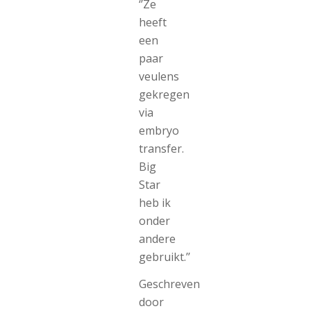
‘’Ze
heeft
een
paar
veulens
gekregen
via
embryo
transfer.
Big
Star
heb ik
onder
andere
gebruikt.’’
Geschreven
door