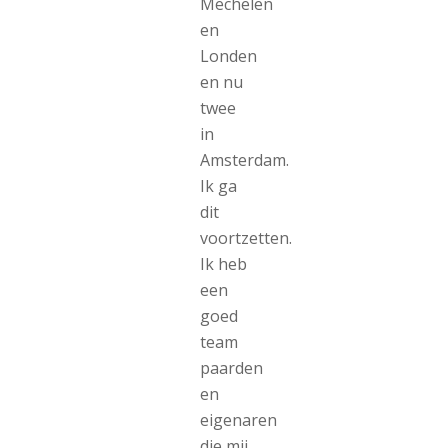
Mechelen
en
Londen
en nu
twee
in
Amsterdam.
Ik ga
dit
voortzetten.
Ik heb
een
goed
team
paarden
en
eigenaren
die mij