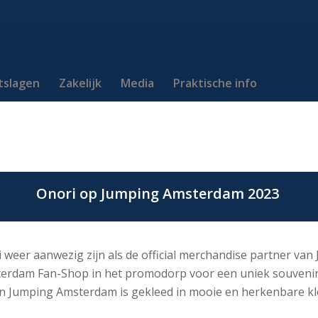
itslagen
Zakelijk
Media
Praktische info
Onori op
Jumping Amsterdam 2023
 weer aanwezig zijn als de official merchandise partner va
terdam Fan-Shop in het promodorp voor een uniek souvenir
n Jumping Amsterdam is gekleed in mooie en herkenbare k