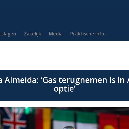
itslagen
Zakelijk
Media
Praktische info
ra Almeida: ‘Gas terugnemen is i
optie’