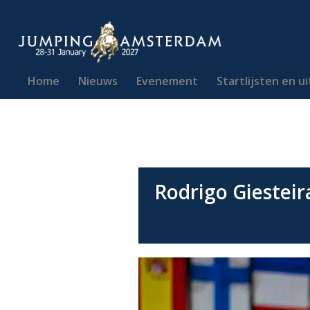
Home
Nieuws
Evenement
Startlijsten en u
Rodrigo Giestei