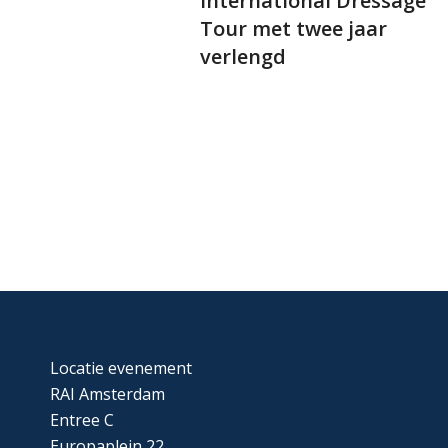
International Dressage
Tour met twee jaar
verlengd
Locatie evenement
RAI Amsterdam
Entree C
Europaplein 22