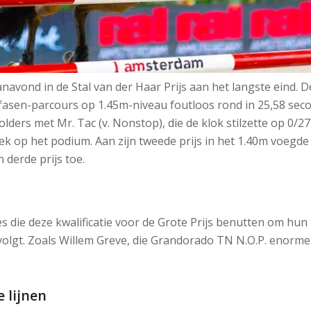
anavond in de Stal van der Haar Prijs aan het langste eind. 
ee fasen-parcours op 1.45m-niveau foutloos rond in 25,58 s
olders met Mr. Tac (v. Nonstop), die de klok stilzette op 0/2
k op het podium. Aan zijn tweede prijs in het 1.40m voegde d
derde prijs toe.
die deze kwalificatie voor de Grote Prijs benutten om hun 
volgt. Zoals Willem Greve, die Grandorado TN N.O.P. enorm
 lijnen