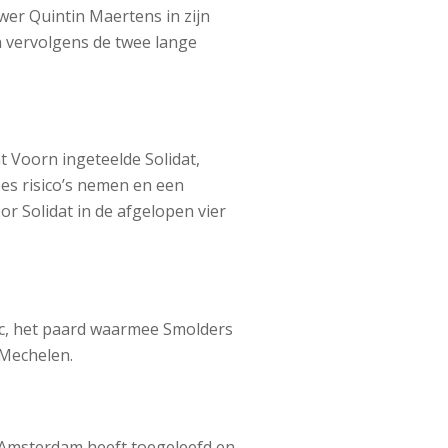
er Quintin Maertens in zijn
 vervolgens de twee lange
 Voorn ingeteelde Solidat,
ees risico’s nemen en een
r Solidat in de afgelopen vier
ac, het paard waarmee Smolders
 Mechelen.
g Amsterdam heeft toegeleefd en