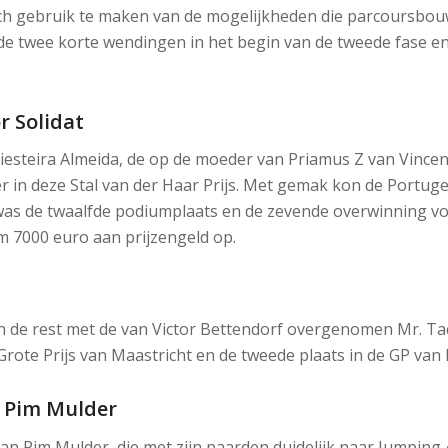
ch gebruik te maken van de mogelijkheden die parcoursbouw
 twee korte wendingen in het begin van de tweede fase en
r Solidat
esteira Almeida, de op de moeder van Priamus Z van Vincent
ter in deze Stal van der Haar Prijs. Met gemak kon de Portug
was de twaalfde podiumplaats en de zevende overwinning voo
m 7000 euro aan prijzengeld op.
n de rest met de van Victor Bettendorf overgenomen Mr. T
de Grote Prijs van Maastricht en de tweede plaats in de GP van
 Pim Mulder
van Pim Mulder, die met zijn paarden duidelijk naar Jumpin