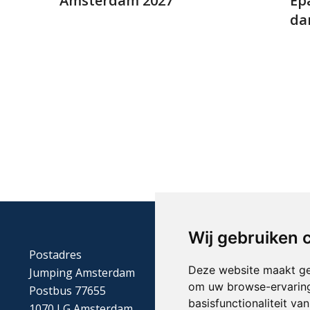
Amsterdam 2027
Epa
da
Wij gebruiken 
Postadres
Deze website maakt ge
Jumping Amsterdam
om uw browse-ervaring
Postbus 77655
basisfunctionaliteit v
1070 LG Amsterdam