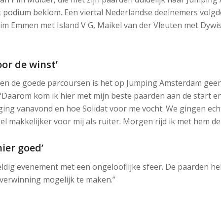
 podium beklom. Een viertal Nederlandse deelnemers volgde 
im Emmen met Island V G, Maikel van der Vleuten met Dywi
or de winst’
 en de goede parcoursen is het op Jumping Amsterdam geen
 “Daarom kom ik hier met mijn beste paarden aan de start en
et ging vanavond en hoe Solidat voor me vocht. We gingen ec
l makkelijker voor mij als ruiter. Morgen rijd ik met hem de G
ier goed’
ldig evenement met een ongelooflijke sfeer. De paarden h
verwinning mogelijk te maken.’’