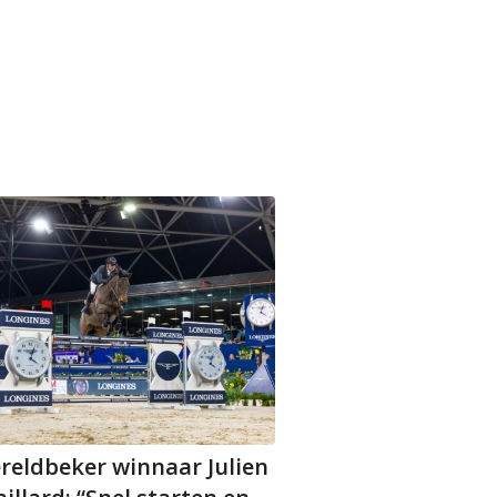
reldbeker winnaar Julien