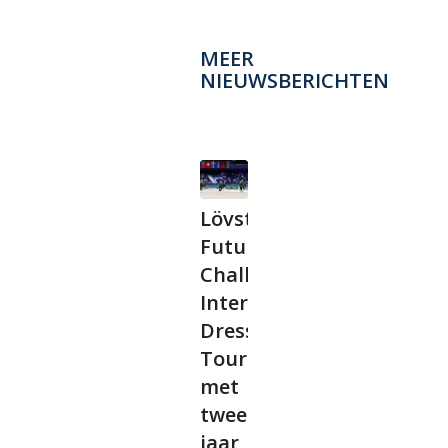
MEER
NIEUWSBERICHTEN
Lövsta
Future
Challenge
International
Dressage
Tour
met
twee
jaar