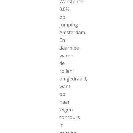
Warsteiner
0.0%
op
Jumping
Amsterdam.
En
daarmee
waren
de
rollen
omgedraaid,
want
op
haar
‘eigen’
concours
in
Herning