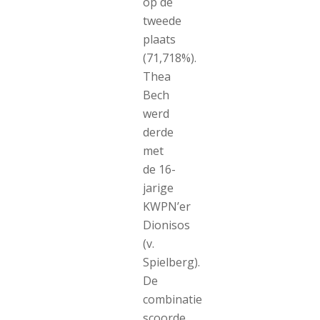
op de
tweede
plaats
(71,718%).
Thea
Bech
werd
derde
met
de 16-
jarige
KWPN’er
Dionisos
(v.
Spielberg).
De
combinatie
scoorde