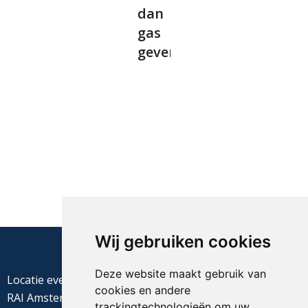
dan
gas
geven”
Wij gebruiken cookies
Deze website maakt gebruik van
Locatie evenement
cookies en andere
RAI Amsterdam
trackingtechnologieën om uw