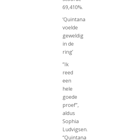
69,410%.
‘Quintana
voelde
geweldig
in de
ring’
”Ik
reed
een
hele
goede
proef”,
aldus
Sophia
Ludvigsen.
“Quintana