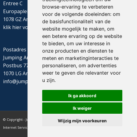
Entree C
browse-ervaring te verbeteren
Europaplein 22
voor de volgende doeleinden:
om
1078 GZ Amsterdam
de basisfunctionaliteit van de
klik
hier
voor de routebeschrijving
website mogelijk te maken
,
om
een betere ervaring op de website
te bieden
,
om uw interesse in
Postadres
onze producten en diensten te
Jumping Amsterdam
meten en marketinginteracties te
Postbus 77655
personaliseren
,
om advertenties
weer te geven die relevanter voor
1070 LG Amsterdam
u zijn
.
info@jumpingamsterdam.nl
Ik ga akkoord
Ik weiger
© Copyright - Jumping Amsterdam - website realisatie CyberNed
Wijzig mijn voorkeuren
Internet Services