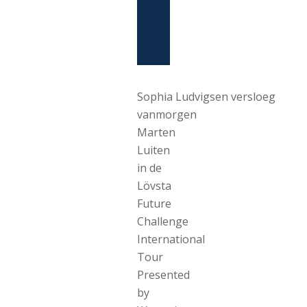
Sophia Ludvigsen versloeg
vanmorgen
Marten
Luiten
in de
Lövsta
Future
Challenge
International
Tour
Presented
by