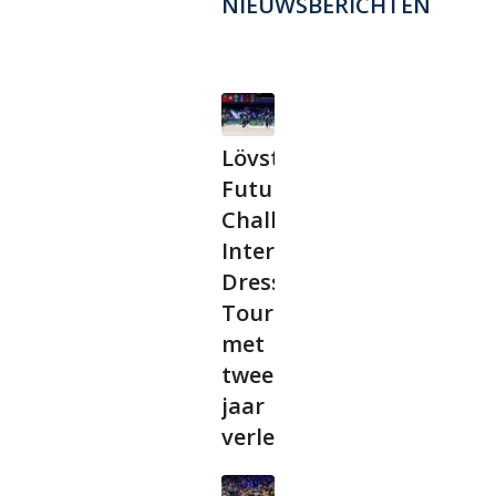
NIEUWSBERICHTEN
Lövsta
Future
Challenge
International
Dressage
Tour
met
twee
jaar
verlengd