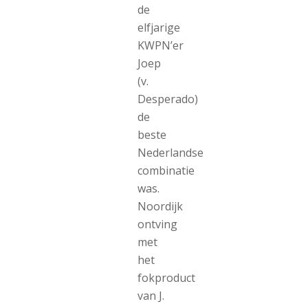
de
elfjarige
KWPN’er
Joep
(v.
Desperado)
de
beste
Nederlandse
combinatie
was.
Noordijk
ontving
met
het
fokproduct
van J.