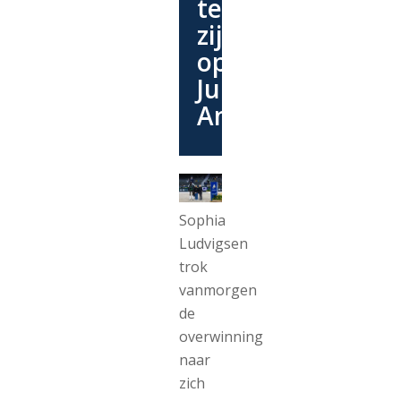
te
zijn
op
Jumping
Amsterdam’
Sophia
Ludvigsen
trok
vanmorgen
de
overwinning
naar
zich