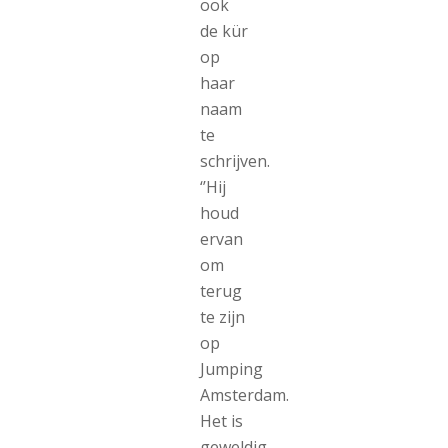
ook
de kür
op
haar
naam
te
schrijven.
‘’Hij
houd
ervan
om
terug
te zijn
op
Jumping
Amsterdam.
Het is
geweldig