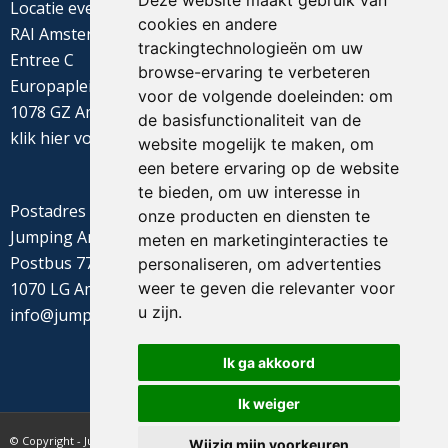
Deze website maakt gebruik van
Locatie evenement
cookies en andere
RAI Amsterdam
trackingtechnologieën om uw
Entree C
browse-ervaring te verbeteren
Europaplein 22
voor de volgende doeleinden:
om
1078 GZ Amsterdam
de basisfunctionaliteit van de
klik
hier
voor de routebeschrijving
website mogelijk te maken
,
om
een betere ervaring op de website
te bieden
,
om uw interesse in
Postadres
onze producten en diensten te
Jumping Amsterdam
meten en marketinginteracties te
Postbus 77655
personaliseren
,
om advertenties
weer te geven die relevanter voor
1070 LG Amsterdam
u zijn
.
info@jumpingamsterdam.nl
Ik ga akkoord
Ik weiger
© Copyright - Jumping Amsterdam - website realisatie CyberNed
Wijzig mijn voorkeuren