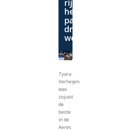
rijd
hem
pas
drie
weken’
Tyara
Verheijen
was
zojuist
de
beste
in de
Aeres