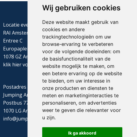
Wij gebruiken cookies
Deze website maakt gebruik van
Locatie evenement
cookies en andere
RAI Amsterdam
trackingtechnologieën om uw
Entree C
browse-ervaring te verbeteren
Europaplein 22
voor de volgende doeleinden:
om
1078 GZ Amsterdam
de basisfunctionaliteit van de
klik
hier
voor de routebeschrijving
website mogelijk te maken
,
om
een betere ervaring op de website
te bieden
,
om uw interesse in
Postadres
onze producten en diensten te
Jumping Amsterdam
meten en marketinginteracties te
Postbus 77655
personaliseren
,
om advertenties
weer te geven die relevanter voor
1070 LG Amsterdam
u zijn
.
info@jumpingamsterdam.nl
Ik ga akkoord