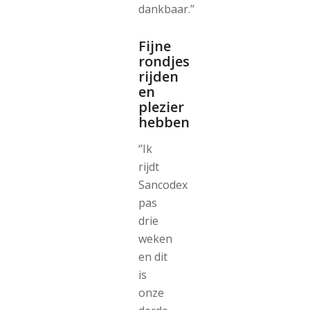
dankbaar.’’
Fijne
rondjes
rijden
en
plezier
hebben
‘’Ik
rijdt
Sancodex
pas
drie
weken
en dit
is
onze