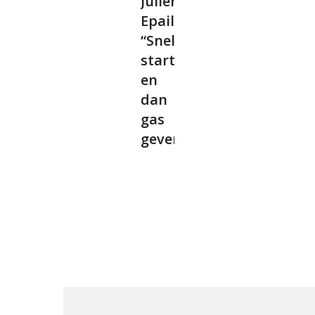
Julien
Epaillard:
“Snel
starten
en
dan
gas
geven”