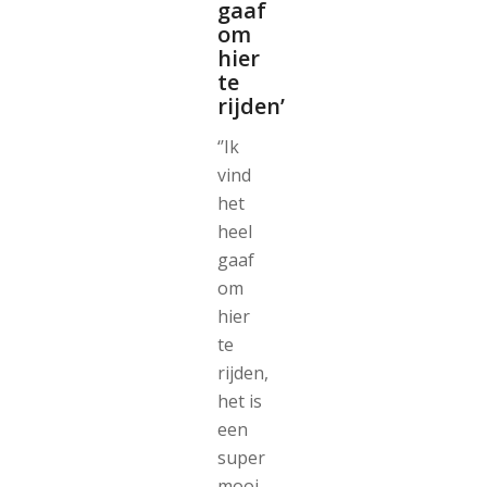
gaaf
om
hier
te
rijden’
‘’Ik
vind
het
heel
gaaf
om
hier
te
rijden,
het is
een
super
mooi