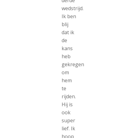
derde
wedstrijd.
Ik ben
blij
dat ik
de
kans
heb
gekregen
om
hem
te
rijden.
Hij is
ook
super
lief. Ik
hoop