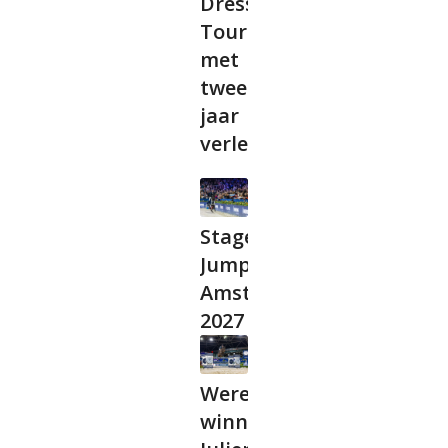
Dressage
Tour
met
twee
jaar
verlengd
Stagelopen bij
Jumping
Amsterdam
2027
Wereldbeker
winnaar