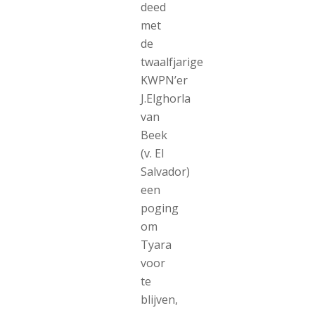
deed
met
de
twaalfjarige
KWPN’er
J.Elghorla
van
Beek
(v. El
Salvador)
een
poging
om
Tyara
voor
te
blijven,