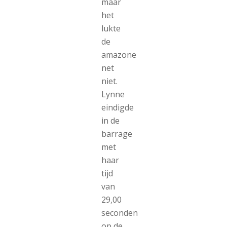
maar
het
lukte
de
amazone
net
niet.
Lynne
eindigde
in de
barrage
met
haar
tijd
van
29,00
seconden
op de