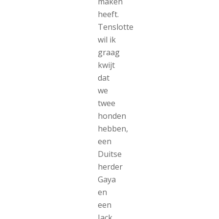
maken
heeft.
Tenslotte
wil ik
graag
kwijt
dat
we
twee
honden
hebben,
een
Duitse
herder
Gaya
en
een
Jack