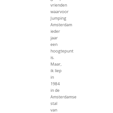
vrienden
waarvoor
Jumping
Amsterdam
ieder
jaar
een
hoogtepunt
is.
Maar,
ik liep
in
1984
in de
Amsterdamse
stal
van