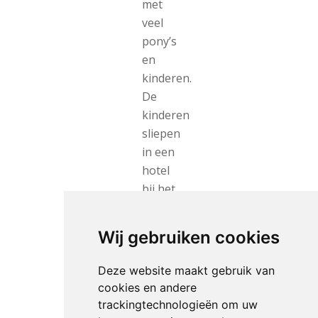
met
veel
pony’s
en
kinderen.
De
kinderen
sliepen
in een
hotel
bij het
Vondelpark
en
Wij gebruiken cookies
ook
zij
Deze website maakt gebruik van
moesten
cookies en andere
iedere
trackingtechnologieën om uw
dag