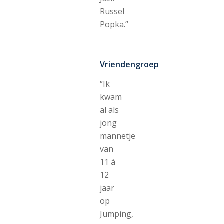
Russel
Popka.’’
Vriendengroep
‘’Ik
kwam
al als
jong
mannetje
van
11
á
12
jaar
op
Jumping,