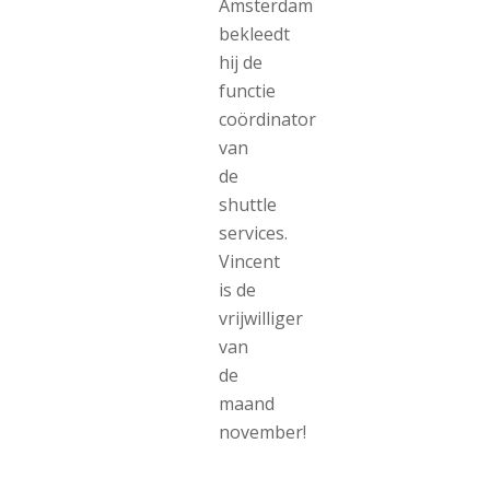
Amsterdam
bekleedt
hij de
functie
coördinator
van
de
shuttle
services.
Vincent
is de
vrijwilliger
van
de
maand
november!