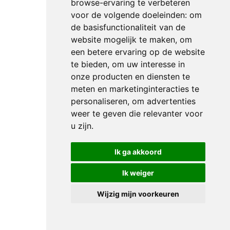
browse-ervaring te verbeteren
vervoerd
voor de volgende doeleinden:
om
worden
de basisfunctionaliteit van de
naar
website mogelijk te maken
,
om
een betere ervaring op de website
de
te bieden
,
om uw interesse in
RAI.
onze producten en diensten te
Een
meten en marketinginteracties te
auto
personaliseren
,
om advertenties
vol
weer te geven die relevanter voor
met
u zijn
.
kids,
dat
Ik ga akkoord
zie je
nu
Ik weiger
niet
Wijzig mijn voorkeuren
meer
uit
veiligheidsoverwegingen,