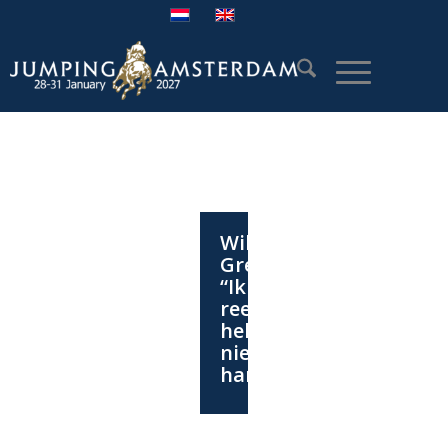
Willem
Greve:
“Ik
reed
helemaal
niet
hard”