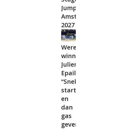
Jumping
Amsterdam
2027
Wereldbeker
winnaar
Julien
Epaillard:
“Snel
starten
en
dan
gas
geven”