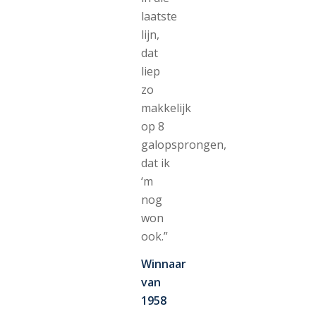
laatste
lijn,
dat
liep
zo
makkelijk
op 8
galopsprongen,
dat ik
‘m
nog
won
ook.”
Winnaar
van
1958