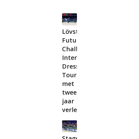
Lövsta
Future
Challenge
International
Dressage
Tour
met
twee
jaar
verlengd
Stagelopen bij