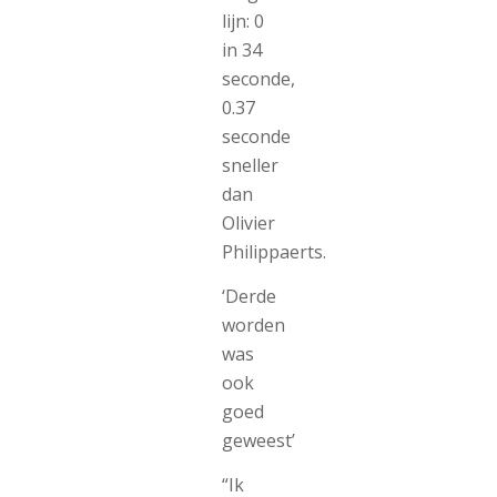
lijn: 0
in 34
seconde,
0.37
seconde
sneller
dan
Olivier
Philippaerts.
‘Derde
worden
was
ook
goed
geweest’
“Ik