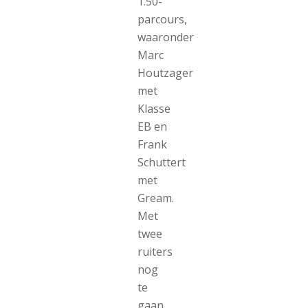
1.50-
parcours,
waaronder
Marc
Houtzager
met
Klasse
EB en
Frank
Schuttert
met
Gream.
Met
twee
ruiters
nog
te
gaan