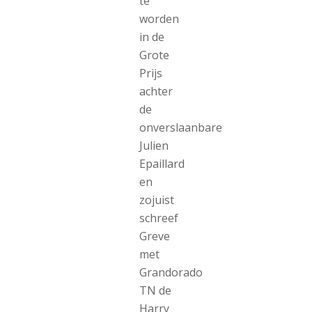
te
worden
in de
Grote
Prijs
achter
de
onverslaanbare
Julien
Epaillard
en
zojuist
schreef
Greve
met
Grandorado
TN de
Harry