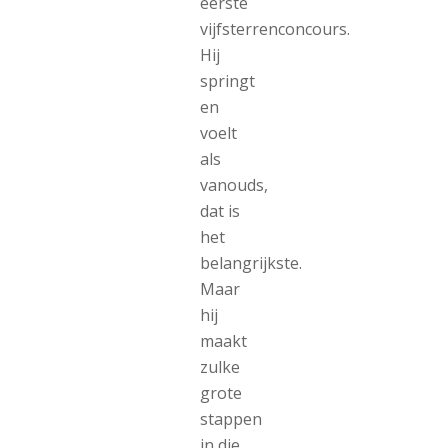
eerste
vijfsterrenconcours.
Hij
springt
en
voelt
als
vanouds,
dat is
het
belangrijkste.
Maar
hij
maakt
zulke
grote
stappen
in die