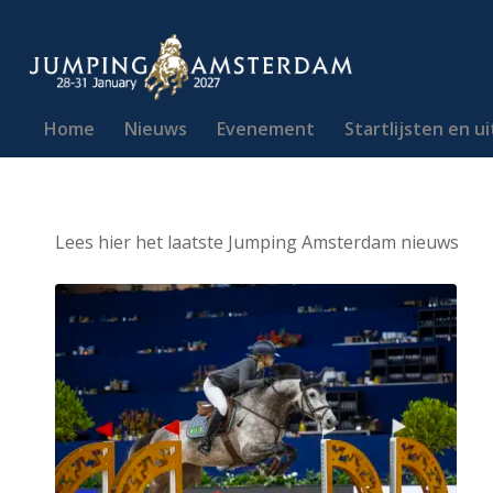
Home
Nieuws
Evenement
Startlijsten en u
Lees hier het laatste Jumping Amsterdam nieuws