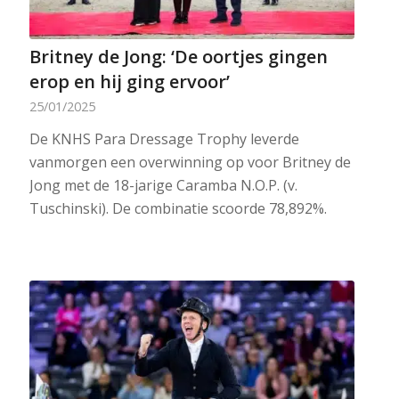
Britney de Jong: ‘De oortjes gingen
erop en hij ging ervoor’
25/01/2025
De KNHS Para Dressage Trophy leverde
vanmorgen een overwinning op voor Britney de
Jong met de 18-jarige Caramba N.O.P. (v.
Tuschinski). De combinatie scoorde 78,892%.