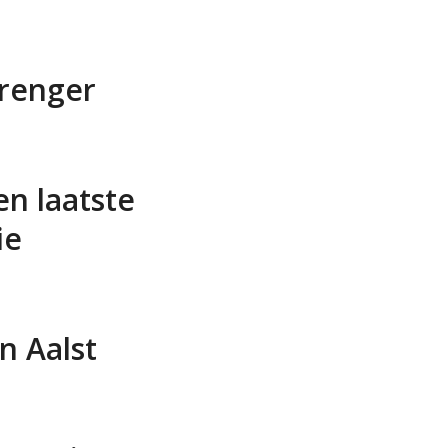
Sprenger
en laatste
ie
an Aalst