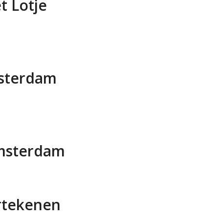
t Lotje
msterdam
Amsterdam
rtekenen