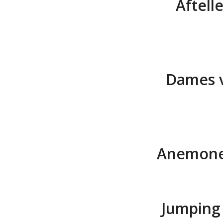
Aftell
Dames v
Anemone 
Jumping