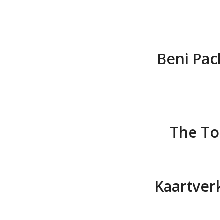
Beni Pac
The To
Kaartver