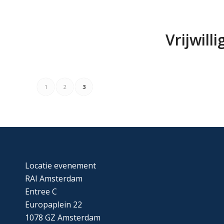
Vrijwill
1
2
3
Locatie evenement
RAI Amsterdam
Entree C
Europaplein 22
1078 GZ Amsterdam