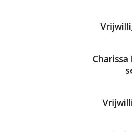
Vrijwil
Charissa 
s
Vrijwil