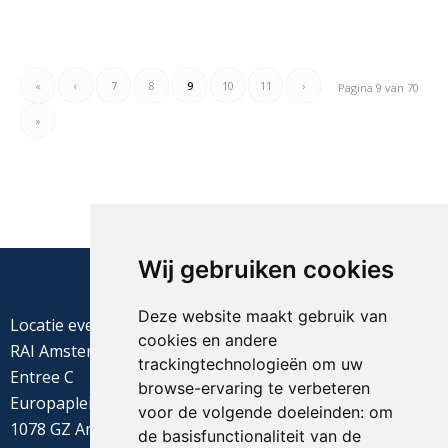
«
‹
7
8
9
10
11
›
Pagina 9 van 70
»
Wij gebruiken cookies
Deze website maakt gebruik van
Locatie evenement
cookies en andere
RAI Amsterdam
trackingtechnologieën om uw
Entree C
browse-ervaring te verbeteren
Europaplein 22
voor de volgende doeleinden:
om
1078 GZ Amsterdam
de basisfunctionaliteit van de