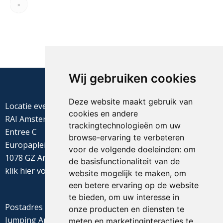
»
Wij gebruiken cookies
Deze website maakt gebruik van
Locatie evenement
cookies en andere
RAI Amsterdam
trackingtechnologieën om uw
Entree C
browse-ervaring te verbeteren
Europaplein 22
voor de volgende doeleinden:
om
1078 GZ Amsterdam
de basisfunctionaliteit van de
klik
hier
voor de routebeschrijving
website mogelijk te maken
,
om
een betere ervaring op de website
te bieden
,
om uw interesse in
Postadres
onze producten en diensten te
Jumping Amsterdam
meten en marketinginteracties te