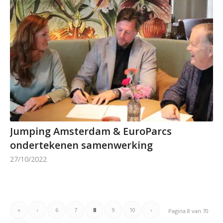
Jumping Amsterdam & EuroParcs
ondertekenen samenwerking
27/10/2022
«
‹
6
7
8
9
10
›
Pagina 8 van 70